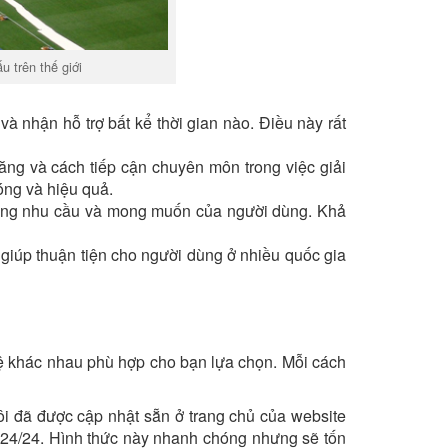
u trên thế giới
à nhận hỗ trợ bất kể thời gian nào. Điều này rất
ăng và cách tiếp cận chuyên môn trong việc giải
óng và hiệu quả.
 ứng nhu cầu và mong muốn của người dùng. Khả
 giúp thuận tiện cho người dùng ở nhiều quốc gia
 hệ khác nhau phù hợp cho bạn lựa chọn. Mỗi cách
tôi đã được cập nhật sẵn ở trang chủ của website
c 24/24. Hình thức này nhanh chóng nhưng sẽ tốn