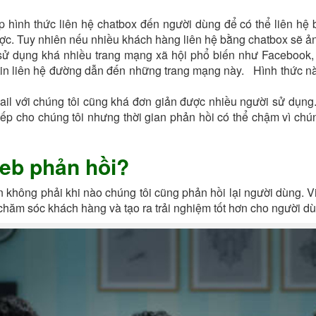
 hình thức liên hệ chatbox đến người dùng để có thể liên hệ 
được. Tuy nhiên nếu nhiều khách hàng liên hệ bằng chatbox sẽ 
sử dụng khá nhiều trang mạng xã hội phổ biến như Facebook, T
 tin liên hệ đường dẫn đến những trang mạng này. Hình thức nà
ail với chúng tôi cũng khá đơn giản được nhiều người sử dụng.
tiếp cho chúng tôi nhưng thời gian phản hồi có thể chậm vì chú
eb phản hồi?
n không phải khi nào chúng tôi cũng phản hồi lại người dùng. V
n chăm sóc khách hàng và tạo ra trải nghiệm tốt hơn cho người d