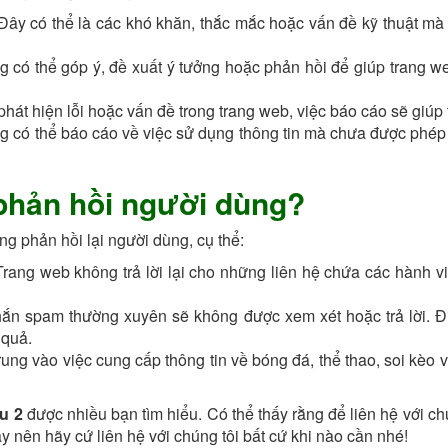
 Đây có thể là các khó khăn, thắc mắc hoặc vấn đề kỹ thuật mà
g có thể góp ý, đề xuất ý tưởng hoặc phản hồi để giúp trang we
hát hiện lỗi hoặc vấn đề trong trang web, việc báo cáo sẽ giú
g có thể báo cáo về việc sử dụng thông tin mà chưa được phép h
phản hồi người dùng?
g phản hồi lại người dùng, cụ thể:
Trang web không trả lời lại cho những liên hệ chứa các hành v
hắn spam thường xuyên sẽ không được xem xét hoặc trả lời. Đ
 quả.
rung vào việc cung cấp thông tin về bóng đá, thể thao, soi kèo 
u 2
được nhiều bạn tìm hiểu. Có thể thấy rằng để liên hệ với c
 nên hãy cứ liên hệ với chúng tôi bất cứ khi nào cần nhé!