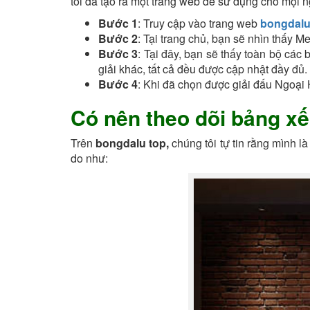
tôi đã tạo ra một trang web dễ sử dụng cho mọi n
Bước 1
: Truy cập vào trang web
bongdal
Bước 2
: Tại trang chủ, bạn sẽ nhìn thấy
Bước 3
: Tại đây, bạn sẽ thấy toàn bộ các
giải khác, tất cả đều được cập nhật đầy đủ
Bước 4
: Khi đã chọn được giải đấu Ngoại 
Có nên theo dõi bảng xế
Trên
bongdalu top,
chúng tôi tự tin rằng mình l
do như: