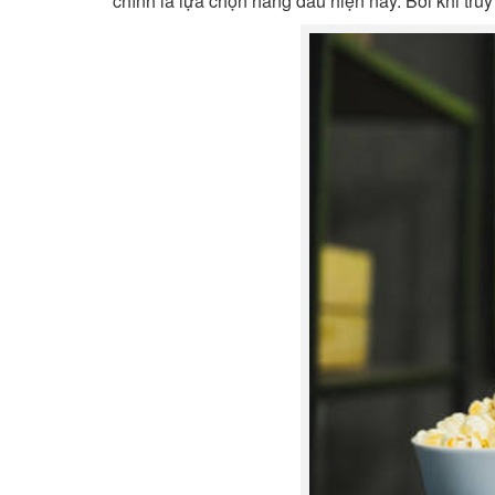
chính là lựa chọn hàng đầu hiện nay. Bởi khi tru