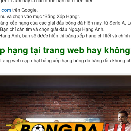
gười. Dưới đây là các bước bạn cần thực hiện:
u com
trên Google.
 Menu và chọn vào mục “Bảng Xếp Hạng”.
 bảng xếp hạng của các giải đấu bóng đá hiện nay, từ Serie A,
. Bạn chỉ cần tìm và chọn giải đấu Ngoại Hạng Anh.
Hạng Anh, bạn sẽ được hiển thị bảng xếp hạng chi tiết và chính 
p hạng tại trang web hay khôn
à trang web cập nhật bảng xếp hạng bóng đá hàng đầu không chỉ 