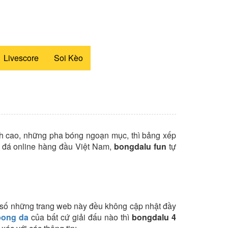
Livescore
Soi Kèo
ỉnh cao, những pha bóng ngoạn mục, thì bảng xếp
 đá online hàng đầu Việt Nam,
bongdalu fun
tự
a số những trang web này đều không cập nhật đầy
bong da
của bất cứ giải đấu nào thì
bongdalu 4