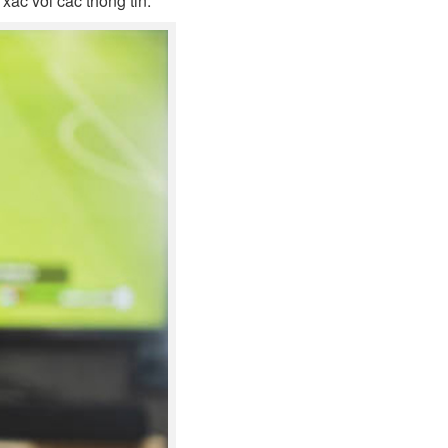
xác với các thông tin: